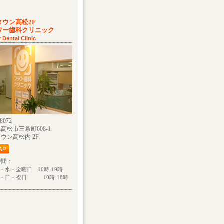
タウン高松2F
ワー歯科クリニック
 Dental Clinic
8072
高松市三条町608-1
ウン高松内 2F
時間：
・水・金曜日 10時-19時
・日・祝日 10時-18時