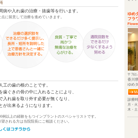
科
周病や入れ歯の治療・抜歯等を行います。
ゆめ
な点に留意して治療を進めていきます。
フラ
Flower
〒761-
香川県
ゆめタ
人工の歯の根のことです。
を歯ぐきの骨の中に入れることにより、
で入れ歯を取り外す必要が無くなり、
診療
月・火
とが出来るようになります。
木・土
,000例以上の経験をもつインプラントのスペシャリストです。
希望される方は当院院長にご相談ください。