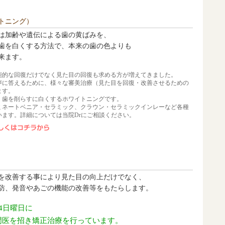
トニング）
は加齢や遺伝による歯の黄ばみを、
歯を白くする方法で、本来の歯の色よりも
来ます。
能的な回復だけでなく見た目の回復も求める方が増えてきました。
声に答えるために、様々な審美治療（見た目を回復・改善させるための
ます。
、歯を削らすに白くするホワイトニングです。
ミネートベニア・セラミック、クラウン・セラミックインレーなど各種
います。詳細については当院Drにご相談ください。
を改善する事により見た目の向上だけでなく、
防、発音やあごの機能の改善等をもたらします。
4日曜日に
門医を招き矯正治療を行っています。