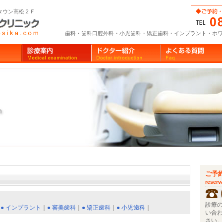
タウン高松２Ｆ
歯科・歯科口腔外科・小児歯科・矯正歯科・インプラント・ホ
ご予
reserv
診療
｜
● インプラント
｜
● 審美歯科
｜
● 矯正歯科
｜
● 小児歯科
｜
い合
さい